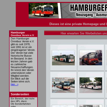
Dieses ist eine private Homepage und k
Hamburger
x
Hier
erwarten Sie Werbelisten un
Omnibus Verein e.V.
Den Hamburger
Omnibus Verein e.V.
gibt es seit 1978,
seit 1991 ist er ein
eingetragener Verein.
Der Verein hat viele
historische Busse
im Bestand. In den
letzten Jahren gab
es zahlreiche
Neuanschaffungen.
Ihr könnt den Verein
unterstützen oder
Mitglied werden.
Ein Blick auf die
Seiten lohnt sich.
hier...>
Sonderseiten
Ein Bereich, der nicht
den HFL dient.
Ob Sonderfahrten
oder