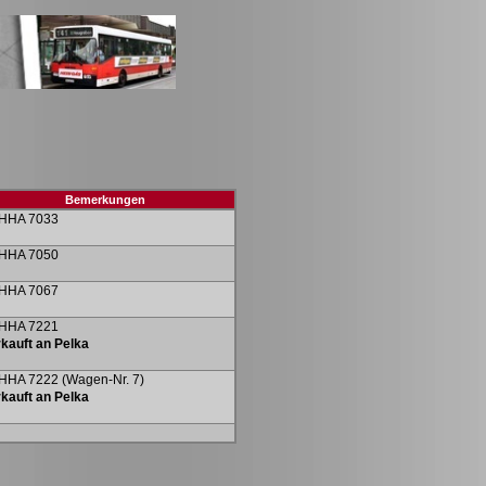
Bemerkungen
 HHA 7033
 HHA 7050
 HHA 7067
 HHA 7221
rkauft an
Pelka
HHA 7222 (Wagen-Nr. 7)
rkauft an
Pelka