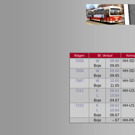
Wagen
Bf. Verlauf
Kennz
7033
W
09.60
HH-SD
Boje
09.65
7050
W
09.60
HH-SD
Boje
09.65
7067
W
10.60
HH-SD
Boje
11.65
7221
K
08.62
HH-US
L
10.64
Boje
04.67
7222
K
08.62
HH-US
L
10.64
Boje
08.67
Boje
--.67
HH-PK 