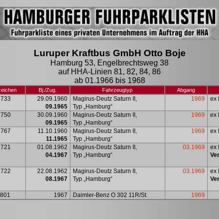
Luruper
Kraftbus
GmbH Otto Boje
Hamburg 53, Engelbrechtsweg 38
auf HHA-Linien 81, 82, 84, 86
ab 01.1966 bis 1968
eichen
Bj
./Zug.
Fahrzeugtyp
Abgang
 733
29.09.1960
Magirus-Deutz Saturn II,
1969
ex
09.1965
Typ
„
Hamburg
“
 750
30.09.1960
Magirus-Deutz Saturn II,
1969
ex
09.1965
Typ
„
Hamburg
“
 767
11.10.1960
Magirus-Deutz Saturn II,
1969
ex
11.1965
Typ
„
Hamburg
“
 721
01.08.1962
Magirus-Deutz
Saturn II,
03.1969
ex
04.1967
Typ
„Hamburg“
Ve
 722
22.08.1962
Magirus-Deutz Saturn II,
03.1969
ex 
08.1967
Typ „Hamburg“
Ve
801
1967
Daimler-Benz O 302 11R/St.
1969