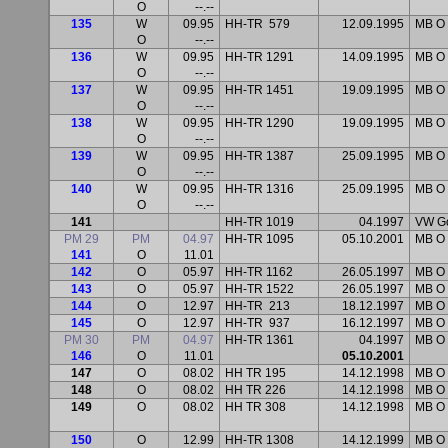
O
--.--
135
W
09.95
HH-TR
579
12.09.1995
MB O 
O
--.--
136
W
09.95
HH-TR 1291
14.09.1995
MB O 
O
--.--
137
W
09.95
HH-TR 1451
19.09.1995
MB O 
O
--.--
138
W
09.95
HH-TR 1290
19.09.1995
MB O 
O
--.--
139
W
09.95
HH-TR 1387
25.09.1995
MB O 
O
--.--
140
W
09.95
HH-TR 1316
25.09.1995
MB O 
O
--.--
141
HH-TR 1019
04.1997
VW Go
PM 29
PM
04.97
HH-TR 1095
05.10.2001
MB O 
141
O
11.01
142
O
05.97
HH-TR 1162
26.05.1997
MB O 
143
O
05.97
HH-TR 1522
26.05.1997
MB O 
144
O
12.97
HH-TR
213
18.12.1997
MB O 
145
O
12.97
HH-TR
937
16.12.1997
MB O 
PM 30
PM
04.97
HH-TR 1361
04.1997
MB O 
146
O
11.01
05.10.2001
147
O
08.02
HH TR 195
14.12.1998
MB O
148
O
08.02
HH TR 226
14.12.1998
MB O
149
O
08.02
HH TR 308
14.12.1998
MB O
150
O
12.99
HH-TR 1308
14.12.1999
MB O