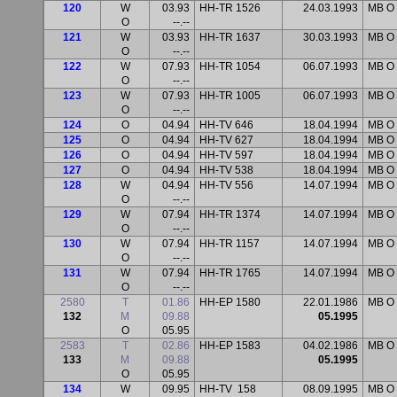
120
W
03.93
HH-TR 1526
24.03.1993
MB O 
O
--.--
121
W
03.93
HH-TR 1637
30.03.1993
MB O 
O
--.--
122
W
07.93
HH-TR 1054
06.07.1993
MB O 
O
--.--
123
W
07.93
HH-TR 1005
06.07.1993
MB O 
O
--.--
124
O
04.94
HH-TV 646
18.04.1994
MB O 
125
O
04.94
HH-TV 627
18.04.1994
MB O 
126
O
04.94
HH-TV 597
18.04.1994
MB O 
127
O
04.94
HH-TV 538
18.04.1994
MB O 
128
W
04.94
HH-TV 556
14.07.1994
MB O 
O
--.--
129
W
07.94
HH-TR 1374
14.07.1994
MB O 
O
--.--
130
W
07.94
HH-TR 1157
14.07.1994
MB O 
O
--.--
131
W
07.94
HH-TR 1765
14.07.1994
MB O 
O
--.--
2580
T
01.86
HH-EP 1580
22.01.1986
MB O
132
M
09.88
05.1995
O
05.95
2583
T
02.86
HH-EP 1583
04.02.1986
MB O
133
M
09.88
05.1995
O
05.95
134
W
09.95
HH-TV
158
08.09.1995
MB O 