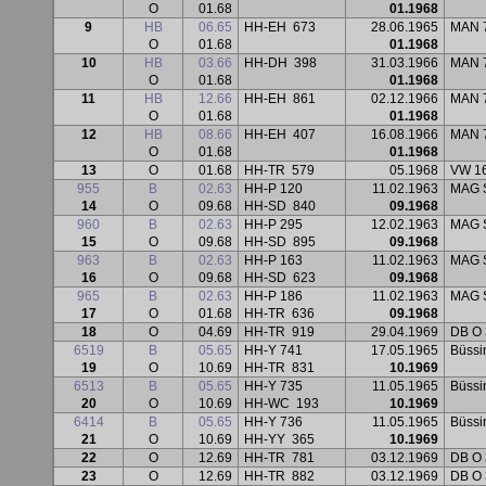
O
01.68
01.1968
9
HB
06.65
HH-EH
673
28.06.1965
MAN 
O
01.68
01.1968
10
HB
03.66
HH-DH
398
31.03.1966
MAN 
O
01.68
01.1968
11
HB
12.66
HH-EH
861
02.12.1966
MAN 
O
01.68
01.1968
12
HB
08.66
HH-EH
407
16.08.1966
MAN 
O
01.68
01.1968
13
O
01.68
HH-TR
579
05.1968
VW 16
955
B
02.63
HH-P 120
11.02.1963
MAG S
14
O
09.68
HH-SD
840
09.1968
960
B
02.63
HH-P 295
12.02.1963
MAG S
15
O
09.68
HH-SD
895
09.1968
963
B
02.63
HH-P 163
11.02.1963
MAG S
16
O
09.68
HH-SD
623
09.1968
965
B
02.63
HH-P 186
11.02.1963
MAG S
17
O
01.68
HH-TR
636
09.1968
18
O
04.69
HH-TR
919
29.04.1969
DB O 
6519
B
05.65
HH-Y 741
17.05.1965
Büssi
19
O
10.69
HH-TR
831
10.1969
6513
B
05.65
HH-Y 735
11.05.1965
Büssi
20
O
10.69
HH-WC
193
10.1969
6414
B
05.65
HH-Y 736
11.05.1965
Büssi
21
O
10.69
HH-YY
365
10.1969
22
O
12.69
HH-TR
781
03.12.1969
DB O 
23
O
12.69
HH-TR
882
03.12.1969
DB O 