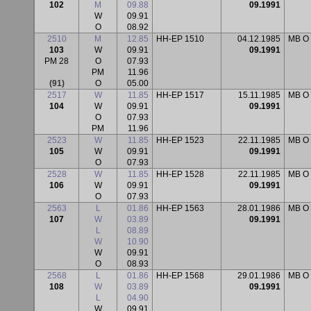
102
M
09.88
09.1991
W
09.91
O
08.92
2510
M
12.85
HH-EP 1510
04.12.1985
MB O
103
W
09.91
09.1991
PM 28
O
07.93
PM
11.96
(91)
O
05.00
2517
W
11.85
HH-EP 1517
15.11.1985
MB O
104
W
09.91
09.1991
O
07.93
PM
11.96
2523
W
11.85
HH-EP 1523
22.11.1985
MB O
105
W
09.91
09.1991
O
07.93
2528
W
11.85
HH-EP 1528
22.11.1985
MB O
106
W
09.91
09.1991
O
07.93
2563
L
01.86
HH-EP 1563
28.01.1986
MB O
107
W
03.89
09.1991
L
08.89
W
10.90
W
09.91
O
08.93
2568
L
01.86
HH-EP 1568
29.01.1986
MB O
108
W
03.89
09.1991
L
04.90
W
09.91