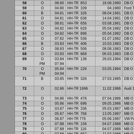
58
O
08.80
HH-TR
853
18.08.1980
DB O 
59
O
04.80
HH-TR
339
04.1980
Ford
60
B
04.81
HH-TR
326
08.04.1981
DB O 
61
O
04.81
HH-TR
636
14.04.1981
DB O 
62
O
08.81
HH-TR
656
03.08.1981
DB O 
63
O
04.82
HH-TR
626
05.04.1982
DB O 
64
O
04.82
HH-TR
896
05.04.1982
DB O 
65
O
07.82
HH-TR
536
01.07.1982
DB O 
66
B
03.83
HH-TR
406
10.03.1983
DB O 
67
O
08.83
HH-TR
506
08.08.1983
DB O 
68
O
03.83
HH-TR
868
06.03.1983
DB O 
69
O
03.84
HH-TR
136
26.03.1984
DB O 
PM
07.94
70
O
05.84
HH-TR
226
03.05.1984
DB O 
PM
04.94
71
B
03.85
HH-TR
326
27.03.1985
DB O 
72
O
02.86
HH-TR 1696
11.02.1986
Audi 
73
O
04.86
HH-TR
476
07.04.1986
MB O
74
O
05.86
HH-TR
696
09.05.1986
MB O
75
O
03.87
HH-TR
336
05.03.1987
MB O
76
O
05.87
HH-TR
766
13.05.1987
MB O
77
O
06.87
HH-TR 776
05.06.1987
VW P
78
O
07.88
HH-TR
156
04.07.1988
MB O
79
O
07.88
HH-TR
116
04.07.1988
MB O