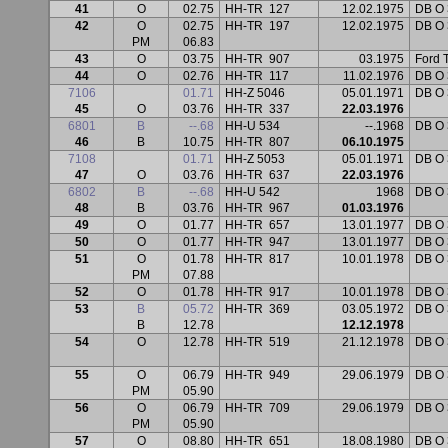
41
O
02.75
HH-TR
127
12.02.1975
DB O 
42
O
02.75
HH-TR
197
12.02.1975
DB O 
PM
06.83
43
O
03.75
HH-TR
907
03.1975
Ford
44
O
02.76
HH-TR
117
11.02.1976
DB O 
7106
01.71
HH-Z 5046
05.01.1971
DB O 
45
O
03.76
HH-TR
337
22.03.1976
6801
B
--.68
HH-U 534
--.1968
DB O
46
B
10.75
HH-TR
807
06.10.1975
7108
01.71
HH-Z 5053
05.01.1971
DB O 
47
O
03.76
HH-TR
637
22.03.1976
6802
B
--.68
HH-U 542
1968
DB O
48
B
03.76
HH-TR
967
01.03.1976
49
O
01.77
HH-TR
657
13.01.1977
DB O 
50
O
01.77
HH-TR
947
13.01.1977
DB O 
51
O
01.78
HH-TR
817
10.01.1978
DB O 
PM
07.88
52
O
01.78
HH-TR
917
10.01.1978
DB O 
53
B
05.72
HH-TR
369
03.05.1972
DB O
B
12.78
12.12.1978
54
O
12.78
HH-TR
519
21.12.1978
DB O 
55
O
06.79
HH-TR
949
29.06.1979
DB O 
PM
05.90
56
O
06.79
HH-TR
709
29.06.1979
DB O 
PM
05.90
57
O
08.80
HH-TR
651
18.08.1980
DB O 