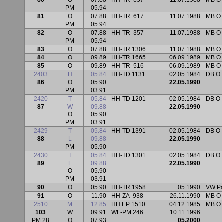
80
O
07.88
HH-TR
657
11.07.1988
MB O
PM
05.94
81
O
07.88
HH-TR
617
11.07.1988
MB O
PM
05.94
82
O
07.88
HH-TR
357
11.07.1988
MB O
PM
05.94
83
O
07.88
HH-TR 1306
11.07.1988
MB O
84
O
09.89
HH-TR 1665
06.09.1989
MB O
85
O
09.89
HH-TR
516
06.09.1989
MB O
2403
H
05.84
HH-TD 1131
02.05.1984
DB O 
86
O
05.90
22.05.1990
PM
03.91
2420
T
05.84
HH-TD 1201
02.05.1984
DB O 
87
W
09.88
22.05.1990
O
05.90
PM
03.91
2429
T
05.84
HH-TD 1391
02.05.1984
DB O 
88
L
09.88
22.05.1990
PM
05.90
2430
T
05.84
HH-TD 1301
02.05.1984
DB O 
89
L
09.88
22.05.1990
O
05.90
PM
03.91
90
O
05.90
HH-TR 1958
05.1990
VW Pa
91
O
11.90
HH-ZA
938
26.11.1990
MB O
2510
M
12.85
HH EP 1510
04.12.1985
MB O
103
W
09.91
WL-PM 246
10.11.1996
PM 28
O
07.93
05.2000