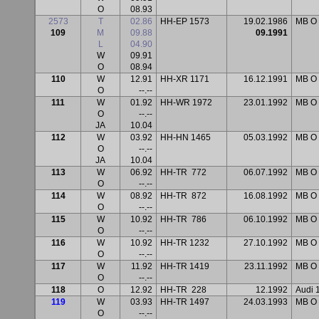
O
08.93
2573
T
02.86
HH-EP 1573
19.02.1986
MB O
109
M
09.88
09.1991
L
04.90
W
09.91
O
08.94
110
W
12.91
HH-XR 1171
16.12.1991
MB O 
O
--.--
111
W
01.92
HH-WR 1972
23.01.1992
MB O 
O
--.--
JA
10.04
112
W
03.92
HH-HN 1465
05.03.1992
MB O 
O
--.--
JA
10.04
113
W
06.92
HH-TR
772
06.07.1992
MB O 
O
--.--
114
W
08.92
HH-TR
872
16.08.1992
MB O 
O
--.--
115
W
10.92
HH-TR
786
06.10.1992
MB O 
O
--.--
116
W
10.92
HH-TR 1232
27.10.1992
MB O 
O
--.--
117
W
11.92
HH-TR 1419
23.11.1992
MB O 
O
--.--
118
O
12.92
HH-TR
228
12.1992
Audi 
119
W
03.93
HH-TR 1497
24.03.1993
MB O 
O
--.--