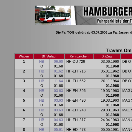
Die Fa. TOG gehört ab 03.07.2006 zu Fa. Jasper, 
Travers Om
Wagen
Bf. Verlauf
Kennzeichen
Bj
./Zug.
1
HB
06.60
HH-DU 729
03.06.1960
DB O 
O
01.68
01.1968
2
HB
01.62
HH-EH
716
05.01.1962
DB O 
O
01.68
01.1968
3
HB
11.64
HH-EH
652
20.11.1964
DB O 
O
01.68
01.1968
4
HB
03.63
HH-EH
396
19.03.1963
MAG S
O
01.68
01.1968
5
HB
03.63
HH-EH
490
19.03.1963
MAG S
O
01.68
01.1968
6
HB
03.63
HH-EH
248
29.03.1963
MAG S
O
01.68
01.1968
7
HB
04.63
HH-EH
317
24.04.1963
MAN 
O
01.68
01.1968
8
HB
05.61
HH-ED
473
05.05.1961
MAN 