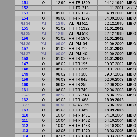
151
O
12.99
HH-TR 1309
14.12.1999
MB O
152
HH-TR
718
11.2001
Audi 
153
O
09.00
HH-TR 1178
04.09.2000
MB O
154
O
09.00
HH-TR 1179
04.09.2000
MB O
PM 34
PM
12.99
WL-PM 511
22.12.1999
MB O
155
O
01.02
HH TR 1322
01.01.2002
PM 35
PM
12.99
WL-PM 510
22.12.1999
MB O
156
O
01.02
HH TR 1840
01.01.2002
PM 36
PM
09.00
WL-PM
64
01.09.2000
MB O
157
O
01.02
HH TR 712
01.01.2002
PM 37
PM
09.00
WL-PM
40
01.09.2000
MB O
158
O
01.02
HH TR 1560
01.01.2002
147
O
08.02
HH TR 195
19.07.2002
MB O
148
O
08.02
HH TR 226
19.07.2002
MB O
149
O
08.02
HH TR 308
19.07.2002
MB O
159
O
06.03
HH TR 942
02.06.2003
MB O
160
O
06.03
HH TR 259
02.06.2003
MB O
161
O
06.03
HH TR 749
02.06.2003
MB O
JA 43
JA
06.98
HH-JA 2643
16.06.1998
MB O 
162
O
09.03
HH TR
688
18.09.2003
JA 44
JA
06.98
HH-JA 2644
16.06.1998
MB O 
163
O
09.03
HH TR
689
18.09.2003
110
O
10.04
HH-TR 1481
04.10.2004
MB O
111
O
10.04
HH-TR 1482
04.10.2004
MB O
112
O
10.04
HH-TR 1483
04.10.2004
MB O
113
O
03.05
HH-TR 1270
18.03.2005
MB O
114
O
03.05
HH-TR 1340
18.03.2005
MB O