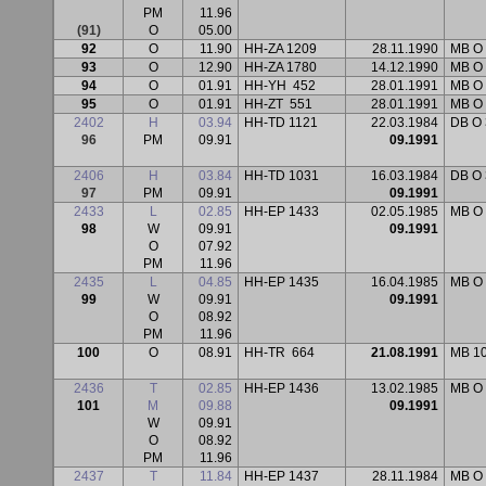
PM
11.96
(91)
O
05.00
92
O
11.90
HH-ZA 1209
28.11.1990
MB O
93
O
12.90
HH-ZA 1780
14.12.1990
MB O
94
O
01.91
HH-YH
452
28.01.1991
MB O
95
O
01.91
HH-ZT
551
28.01.1991
MB O
2402
H
03.94
HH-TD 1121
22.03.1984
DB O 
96
PM
09.91
09.1991
2406
H
03.84
HH-TD 1031
16.03.1984
DB O 
97
PM
09.91
09.1991
2433
L
02.85
HH-EP 1433
02.05.1985
MB O
98
W
09.91
09.1991
O
07.92
PM
11.96
2435
L
04.85
HH-EP 1435
16.04.1985
MB O
99
W
09.91
09.1991
O
08.92
PM
11.96
100
O
08.91
HH-TR
664
21.08.1991
MB 1
2436
T
02.85
HH-EP 1436
13.02.1985
MB O
101
M
09.88
09.1991
W
09.91
O
08.92
PM
11.96
2437
T
11.84
HH-EP 1437
28.11.1984
MB O