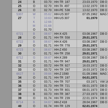
24
B
03.70
HH-TR
187
23.03.1970
DB O
25
O
02.70
HH-TA
497
13.02.1970
DB O 
26
O
02.70
HH-PE
538
13.02.1970
DB O 
5307
W
05.62
HH-US 307
07.05.1962
MAG S
27
T
10.63
HH-US 307
01.1970
K
12.66
M
01.68
O
01.70
6721
B
08.67
HH-X 425
03.08.1967
DB O 
28
O
01.71
HH-TR
558
29.01.1971
6722
B
08.67
HH-X 426
03.08.1967
DB O 
29
O
01.71
HH-TR
778
29.01.1971
6723
B
08.67
HH-Z 450
03.08.1967
DB O 
30
O
01.71
HH-TR
258
29.01.1971
6712
G
08.67
HH-X 289
03.08.1967
DB O 
31
O
01.71
HH-TR
947
29.01.1971
32
O
03.72
HH-TR
927
16.03.1972
DB O 
33
O
03.72
HH-TR
297
16.03.1972
DB O 
6627
B
09.66
HH-Z 1590
01.09.1966
MAG 1
34
O
01.71
HH-TR
197
04.01.1971
35
O
03.71
HH-TR
707
03.1971
VW 16
36
O
01.73
HH-TR
721
08.01.1973
DB O 
37
O
01.73
HH-TR
801
08.01.1973
DB O 
38
B
03.73
HH-TR
387
27.03.1973
DB O
39
O
01.74
HH-TR
239
22.01.1974
DB O 
6714
B
04.67
HH-Z 418
28.04.1967
DB O 
40
O
01.74
HH-TR
129
02.01.1974