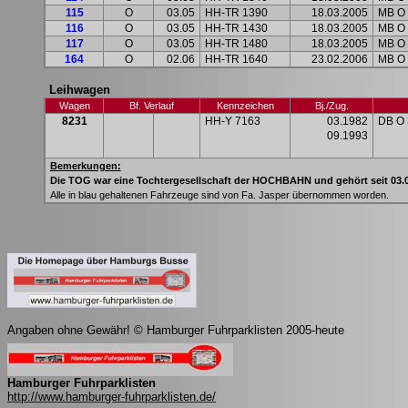
115
O
03.05
HH-TR 1390
18.03.2005
MB O
116
O
03.05
HH-TR 1430
18.03.2005
MB O
117
O
03.05
HH-TR 1480
18.03.2005
MB O
164
O
02.06
HH-TR 1640
23.02.2006
MB O
Leihwagen
Wagen
Bf. Verlauf
Kennzeichen
Bj
./Zug.
8231
HH-Y 7163
03.1982
DB O 
09.1993
Bemerkungen:
Die TOG war eine Tochtergesellschaft der HOCHBAHN und gehört seit 03.0
Alle in blau gehaltenen Fahrzeuge sind von Fa. Jasper übernommen worden.
Angaben ohne Gewähr! © Hamburger Fuhrparklisten 2005-heute
Hamburger Fuhrparklisten
http://www.hamburger-fuhrparklisten.de/