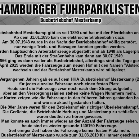
iebsbahnhof
Mesterkamp
gibt es seit 1890 und hat mit der Pferdebahn a
Ab dem 31.01.1895 kam die elektrische Straßenbahn dazu.
Am 30.07.1943 wurde in der Nacht der Betriebsbahnhof völlig zerstört,
nur wenige Trieb- und Beiwagen konnten gerettet werden.
den hauptsächlich Arbeitsfahrzeuge abgestellt und ab 1948 als Lagerpla
Das Ende mit der Straßenbahn kam dann am 30.07.1949.
966 ging es dann weiter als Busbetriebshof, allerdings sind die Tage gez
April 2019 werden die Fahrzeuge zum neuen Hof mit den Namen "Alsterd
wechseln und der Betriebshof
Mesterkamp
wird stillgelegt.
 Vergangenen Jahren gab es auf dem HHA Busbetriebshof
Mesterkamp
(B
für jedes einzelne Fahrzeug noch einen festen Platz.
Heute sind die Fahrzeuge zwar noch nach dem Strang aufgeteilt,
aber an den Versorgungssäulen stehen keine Wagen Nummern mehr.
se Karten zeigen wie die Fahrzeuge in den früheren Jahren gestanden ha
und wie sie aktuell gestanden hatten.
Die 90er Jahre waren für den Betriebshof ein richtiger Überlebenskampf.
Die Gerüchte, die Betriebshöfe Harburg und
Mesterkamp
zu schließen
waren deutlich zu hören gewesen.
Man konnte es auch immer wieder an der Anzahl der Fahrzeuge sehen,
heute sind es wieder gesunde 140/150 Fahrzeuge.
Seit einiger Zeit haben die Fahrzeuge keinen festen Platz mehr.
 Busbetriebshof
Mesterkamp
wurde zum 31.03.2019 für immer geschlos