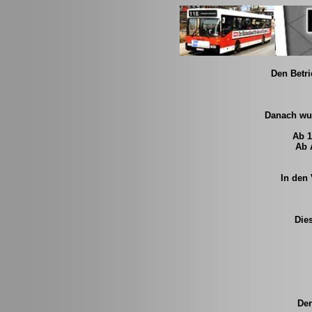
Den Betr
Danach wur
Ab 1
Ab 
In den
Die
Der