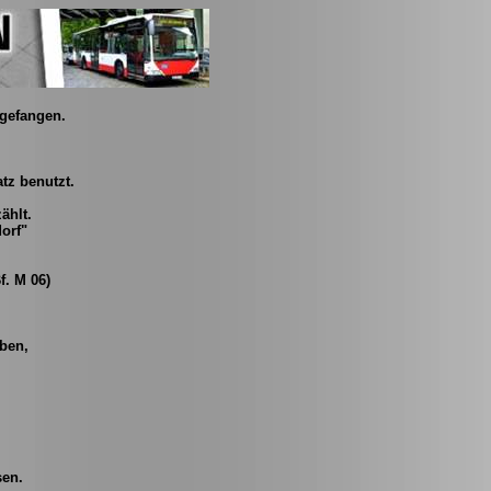
ngefangen.
tz benutzt.
ählt.
orf"
f. M 06)
ben,
sen.