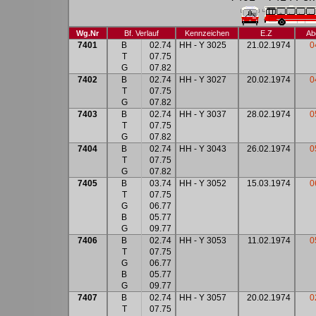
Wg.Nr
Bf. Verlauf
Kennzeichen
E.Z
Ab
7401
B
02.74
HH - Y 3025
21.02.1974
0
T
07.75
G
07.82
7402
B
02.74
HH - Y 3027
20.02.1974
0
T
07.75
G
07.82
7403
B
02.74
HH - Y 3037
28.02.1974
0
T
07.75
G
07.82
7404
B
02.74
HH - Y 3043
26.02.1974
0
T
07.75
G
07.82
7405
B
03.74
HH - Y 3052
15.03.1974
0
T
07.75
G
06.77
B
05.77
G
09.77
7406
B
02.74
HH - Y 3053
11.02.1974
0
T
07.75
G
06.77
B
05.77
G
09.77
7407
B
02.74
HH - Y 3057
20.02.1974
0
T
07.75