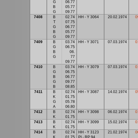
G
06.77
B
05.77
G
09.77
7408
B
02.74
HH - Y 3064
20.02.1974
0
T
07.75
G
06.77
B
05.77
G
09.77
7409
B
03.74
HH - Y 3071
07.03.1974
0
G
06.75
B
06.
G
77
09.77
7410
B
03.74
HH - Y 3079
07.03.1974
0
G
06.75
B
06.77
G
09.77
B
08.85
7411
B
02.74
HH - Y 3087
14.02.1974
0
K
01.75
G
05.78
A
06.80
7412
B
02.74
HH - Y 3098
06.02.1974
0
K
01.75
7413
B
02.74
HH - Y 3099
15.02.1974
0
K
01.75
7414
B
02.74
HH - Y 3123
21.02.1974
0
K
01.75
PI - RP 94