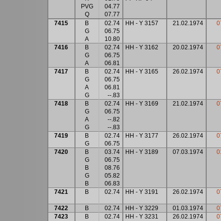
PVG
04.77
Q
07.77
7415
B
02.74
HH - Y 3157
21.02.1974
0
G
06.75
A
10.80
7416
B
02.74
HH - Y 3162
20.02.1974
0
G
06.75
A
06.81
7417
B
02.74
HH - Y 3165
26.02.1974
0
G
06.75
A
06.81
G
--.83
7418
B
02.74
HH - Y 3169
21.02.1974
0
G
06.75
A
--.82
G
--.83
7419
B
02.74
HH - Y 3177
26.02.1974
0
G
06.75
7420
B
03.74
HH - Y 3189
07.03.1974
0
G
06.75
B
08.76
G
05.82
B
06.83
7421
B
02.74
HH - Y 3191
26.02.1974
0
7422
B
02.74
HH - Y 3229
01.03.1974
0
7423
B
02.74
HH - Y 3231
26.02.1974
0