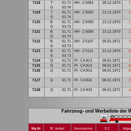
7118
T
01.71
HH - Z 5081
28.12.1970
1
G
03.74
7119
T
01.71
HH - Z 5082
23.12.1970
1
G
03.74
7120
B
01.71
HH - Z 5093
23.12.1970
1
G
03.73
7121
B
01.71
HH - Z 5095
23.12.1970
1
G
03.73
7122
B
01.71
HH - Z 5107
05.01.1971
1
G
03.73
7123
B
01.71
HH - Z 5112
23.12.1970
1
G
03.73
7124
Q
01.71
PI - CA 913
06.01.1971
1
7125
Q
01.71
PI - CA 914
06.01.1971
1
7126
Q
01.71
PI - CA 923
06.01.1971
0
7127
Q
01.71
PI - CA 924
06.01.1971
1
7128
Q
01.71
PI - CA 933
06.01.1971
1
Fahrzeug- und Werbeliste der 
Wg.Nr
Bf. Verlauf
Kennzeichen
E.Z
Abga