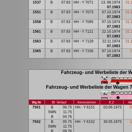
1537
B
07.83
HH - Y 7071
13. 08.1974
31.
07.1983
1551
B
07.83
HH - Y 7073
07.10.1974
31.
07.1983
1558
B
07.83
HH - Y 7085
07.10.1974
31.
07.1983
1561
B
07.83
HH - Y 7121
22.10.1974
31.
07.1983
1563
B
07.83
HH - Y 7129
22.11.1974
31.
07.1983
1565
B
07.83
HH - Y 7156
07.10.1974
07.1983
Fahrzeug- und Werbeliste der W
Fahrzeug- und Werbeliste der Wagen 7
Wg.Nr
Bf. Verlauf
Kennzeichen
E.Z
Ab
7501
B
06.75
HH - Y 6151
03.06.1975
0
SWN
11.75
B
04.76
7502
B
05.75
HH - Y 6152
30.05.1975
1
SWN
11.75
B
09.76