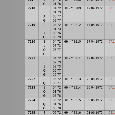
G
01.76
7218
B
04.72
HH - Y 3209
17.04.1972
08.
L
01.73
A
05.77
G
09.77
7219
B
04.72
HH - Y 3212
17.04.1972
01.
L
01.73
T
09.76
G
06.79
7220
B
04.72
HH - Y 3210
17.04.1972
07.
L
07.73
Q
05.77
G
--.--
7221
B
04.72
HH - Y 3211
17.04.1972
07.
L
07.73
B
09.73
Q
05.77
G
12.77
7222
B
05.72
HH - Y 3213
23.05.1972
11.
Q
05.77
7223
B
04.72
HH - Y 3214
26.04.1972
07.
Q
01.76
G
05.78
7224
B
05.72
HH - Y 3215
09.05.1972
11.
Q
01.76
G
05.78
7225
B
06.72
HH - Y 3216
01.06.1972
04.