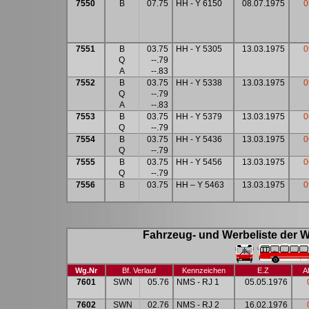
7550
B
07.75
HH - Y 6150
08.07.1975
0
7551
B
03.75
HH - Y 5305
13.03.1975
0
Q
--.79
A
--.83
7552
B
03.75
HH - Y 5338
13.03.1975
0
Q
--.79
A
--.83
7553
B
03.75
HH - Y 5379
13.03.1975
0
Q
--.79
7554
B
03.75
HH - Y 5436
13.03.1975
0
Q
--.79
7555
B
03.75
HH - Y 5456
13.03.1975
0
Q
--.79
7556
B
03.75
HH – Y 5463
13.03.1975
0
Fahrzeug- und Werbeliste der W
Wg.Nr
Bf. Verlauf
Kennzeichen
E.Z
A
7601
SWN
05.76
NMS - RJ 1
05.05.1976
7602
SWN
02.76
NMS - RJ 2
16.02.1976