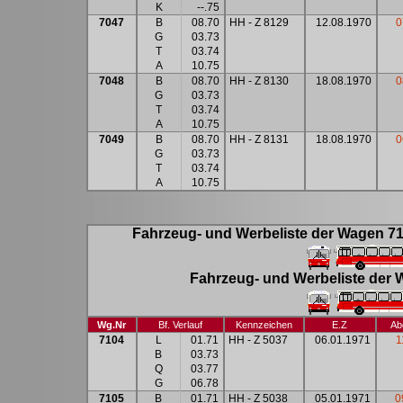
K
--.75
7047
B
08.70
HH - Z 8129
12.08.1970
0
G
03.73
T
03.74
A
10.75
7048
B
08.70
HH - Z 8130
18.08.1970
0
G
03.73
T
03.74
A
10.75
7049
B
08.70
HH - Z 8131
18.08.1970
0
G
03.73
T
03.74
A
10.75
Fahrzeug- und Werbeliste der Wagen 71
Fahrzeug- und Werbeliste der 
Wg.Nr
Bf. Verlauf
Kennzeichen
E.Z
Ab
7104
L
01.71
HH - Z 5037
06.01.1971
1
B
03.73
Q
03.77
G
06.78
7105
B
01.71
HH - Z 5038
05.01.1971
0