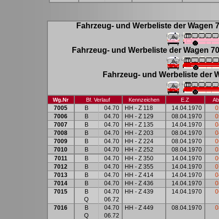
Fahrzeug- und Werbeliste der Wagen 7
Fahrzeug- und Werbeliste der Wagen 70
Fahrzeug- und Werbeliste der 
Wg.Nr
Bf. Verlauf
Kennzeichen
E.Z
Ab
7005
B
04.70
HH - Z 118
14.04.1970
0
7006
B
04.70
HH - Z 129
08.04.1970
0
7007
B
04.70
HH - Z 135
14.04.1970
0
7008
B
04.70
HH - Z 203
08.04.1970
0
7009
B
04.70
HH - Z 224
08.04.1970
0
7010
B
04.70
HH - Z 252
08.04.1970
0
7011
B
04.70
HH - Z 350
14.04.1970
0
7012
B
04.70
HH - Z 355
14.04.1970
0
7013
B
04.70
HH - Z 414
14.04.1970
0
7014
B
04.70
HH - Z 436
14.04.1970
0
7015
B
04.70
HH - Z 439
14.04.1970
0
Q
06.72
7016
B
04.70
HH - Z 449
08.04.1970
0
Q
06.72