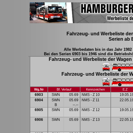
Fahrzeug- und Werbeliste de
Serien ab 
Alle Werbedaten bis in das Jahr 1982
Bei den Serien 6903 bis 1946 sind die Betriebsh
Fahrzeug- und Werbeliste der Wagen 6
Fahrzeug- und Werbeliste der W
Wg.Nr
Bf. Verlauf
Kennzeichen
E.Z
6903
SWN
05.69
NMS - Z 10
19.05.1
6904
SWN
05.69
NMS - Z 11
22.05.1
B
--.--
6905
SWN
05.69
NMS - Z 12
19.05.1
6906
SWN
05.69
NMS - Z 13
22.05.1