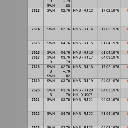
B
--.79
SWN
--.80
7613
SWN
02.76
NMS - RJ 13
17.02.1976
7614
SWN
02.76
NMS - RJ 14
17.02.1976
7615
SWN
04.76
NMS - RJ 15
01.04.1976
7616
SWN
04.76
NMS - RJ 16
01.04.1976
7617
SWN
03.76
NMS - RJ 17
04.03.1976
B
--.79
7618
SWN
02.76
NMS - RJ 18
17.02.1976
B
--.79
SWN
--.82
7619
SWN
03.76
NMS - RJ 19
04.03.1976
7620
SWN
03.76
NMS - RJ 20
04.03.1976
B
--.79
HH - Y 4007
7621
SWN
03.76
NMS - RJ 21
04.03.1976
7622
SWN
04.76
NMS - RJ 22
01.04.1976
7623
SWN
03.76
NMS - RJ 23
04.03.1976