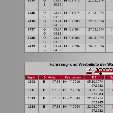
7434
Q
03.74
PI - CY 973
21.03.1974
0
B
10.79
7435
Q
03.74
PI - CY 974
21.03.1974
0
G
04.82
7436
Q
03.74
PI - CY 983
22.03.1974
0
G
04.82
7437
Q
03.74
PI - CY 984
27.03.1974
0
G
04.82
7438
Q
03.74
PI - CY 993
28.03.1974
1
G
04.82
7439
Q
03.74
PI - CY 994
26.03.1974
0
G
04.82
Fahrzeug- und Werbeliste der Wa
Wg.Nr
Bf. Verlauf
Kennzeichen
E.Z
Ab
1508
B
07.83
HH - Y 7010
05.10.1974
07.1983
1511
B
07.83
HH - Y 7026
13.09.1974
31.
07.1983
1519
B
07.83
HH - Y 7044
22.08.1974
07.1983
1528
B
07.83
HH - Y 7064
22.08.1974
07.1983