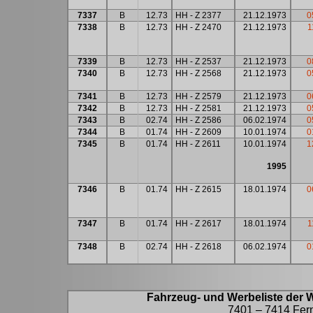
7337
B
12.73
HH - Z 2377
21.12.1973
0
7338
B
12.73
HH - Z 2470
21.12.1973
1
7339
B
12.73
HH - Z 2537
21.12.1973
0
7340
B
12.73
HH - Z 2568
21.12.1973
0
7341
B
12.73
HH - Z 2579
21.12.1973
0
7342
B
12.73
HH - Z 2581
21.12.1973
0
7343
B
02.74
HH - Z 2586
06.02.1974
0
7344
B
01.74
HH - Z 2609
10.01.1974
0
7345
B
01.74
HH - Z 2611
10.01.1974
1
1995
7346
B
01.74
HH - Z 2615
18.01.1974
0
7347
B
01.74
HH - Z 2617
18.01.1974
1
7348
B
02.74
HH - Z 2618
06.02.1974
0
Fahrzeug- und Werbeliste der 
7401 – 7414 Fern