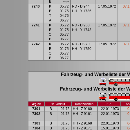
B
--.--
7240
K
05.72
RD - D 944
17.05.1972
07.
B
01.75
HH - Y 1736
T
04.76
A
06.77
7241
K
05.72
RD - D 950
17.05.1972
07.
B
01.75
HH - Y 1743
Q
05.77
B
06.77
7242
K
05.72
RD - D 970
17.05.1972
07.
B
01.75
HH - Y 1750
Q
05.77
B
06.77
Fahrzeug- und Werbeliste der 
Fahrzeug- und Werbeliste der W
Wg.Nr
Bf. Verlauf
Kennzeichen
E.Z
Ab
7301
B
01.73
HH - Z 9160
22.01.1973
0
7302
B
01.73
HH - Z 9161
22.01.1973
0
7303
B
01.73
HH - Z 9168
22.01.1973
0
7304
B
01.73
HH - Z 9171
15.01.1973
0