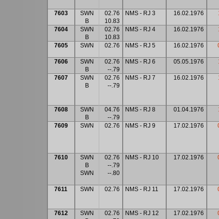
7603
SWN
02.76
NMS - RJ 3
16.02.1976
B
10.83
7604
SWN
02.76
NMS - RJ 4
16.02.1976
B
10.83
7605
SWN
02.76
NMS - RJ 5
16.02.1976
7606
SWN
02.76
NMS - RJ 6
05.05.1976
B
--.79
7607
SWN
02.76
NMS - RJ 7
16.02.1976
B
--.79
7608
SWN
04.76
NMS - RJ 8
01.04.1976
B
--.79
7609
SWN
02.76
NMS - RJ 9
17.02.1976
7610
SWN
02.76
NMS - RJ 10
17.02.1976
B
--.79
SWN
--.80
7611
SWN
02.76
NMS - RJ 11
17.02.1976
7612
SWN
02.76
NMS - RJ 12
17.02.1976