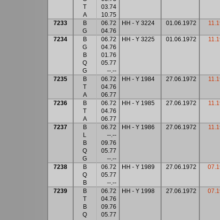
T
03.74
A
10.75
7233
B
06.72
HH - Y 3224
01.06.1972
11.
G
04.76
7234
B
06.72
HH - Y 3225
01.06.1972
11.
G
04.76
B
01.76
Q
05.77
G
--.--
7235
B
06.72
HH - Y 1984
27.06.1972
11.
T
04.76
A
06.77
7236
B
06.72
HH - Y 1985
27.06.1972
11.
T
04.76
A
06.77
7237
B
06.72
HH - Y 1986
27.06.1972
11.
L
--.--
B
09.76
Q
05.77
G
--.--
7238
B
06.72
HH - Y 1989
27.06.1972
07.
Q
05.77
B
--.--
7239
B
06.72
HH - Y 1998
27.06.1972
07.
T
04.76
B
09.76
Q
05.77