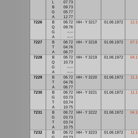
L
07.73
B
09.73
G
05.77
A
12.77
7226
B
06.72
HH - Y 3217
01.06.1972
12.
Q
09.76
G
--.--
A
--.--
7227
B
06.72
HH - Y 3218
01.06.1972
07.
T
04.76
A
06.77
7228
B
06.72
HH - Y 3219
01.06.1972
04.
Q
10.73
G
--.--
A
--.--
7229
B
06.72
HH - Y 3220
01.06.1972
11.
T
04.76
A
06.77
7230
B
06.72
HH - Y 3221
01.06.1972
11.
G
03.73
T
03.74
A
10.75
7231
B
06.72
HH - Y 3222
01.06.1972
04.
G
03.73
T
03.74
A
10.75
7232
B
06.72
HH - Y 3223
01.06.1972
11.
G
03.73